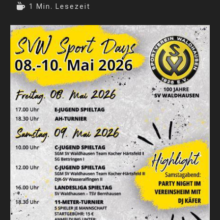
Kategorie:
veröffentlicht:
Autor:
Lesedauer:
1 Min. Lesezeit