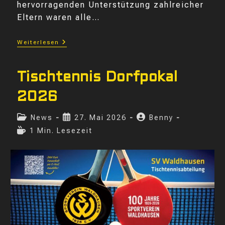
hervorragenden Unterstützung zahlreicher
Eltern waren alle…
SVW
Weiterlesen
Begeistert
Beim
Jugendturnier
Mit
Tischtennis Dorfpokal
Perfekter
Organisation
2026
Beitrags-
Beitrag
Beitrags-
News
27. Mai 2026
Benny
Kategorie:
veröffentlicht:
Autor:
Lesedauer:
1 Min. Lesezeit