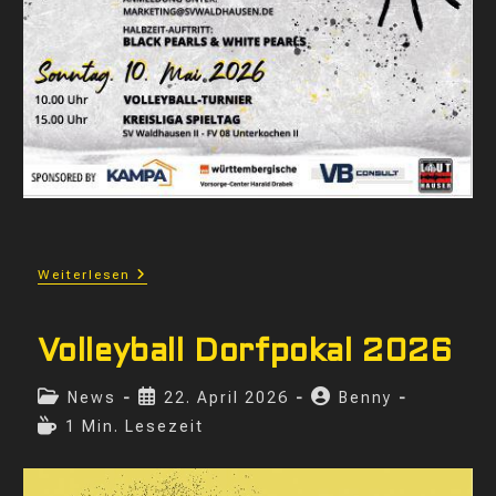
SVW
Weiterlesen
Sportdays
2026
Volleyball Dorfpokal 2026
Beitrags-
Beitrag
Beitrags-
News
22. April 2026
Benny
Kategorie:
veröffentlicht:
Autor:
Lesedauer:
1 Min. Lesezeit