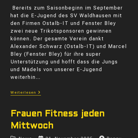
Bereits zum Saisonbeginn im September
hat die E-Jugend des SV Waldhausen mit
den Firmen Ostalb-IT und Fenster Bley
zwei neue Trikotsponsoren gewinnen
können. Der gesamte Verein dankt
Alexander Schwarz (Ostalb-IT) und Marcel
Bley (Fenster Bley) für ihre super
Unterstützung und hofft dass die Jungs
und Mädels von unserer E-Jugend
weiterhin…
Ostalb
Weiterlesen
IT
Und
Fenster
Bley
Frauen Fitness jeden
Sind
Neue
Mittwoch
Trikotsponsoren
Unserer
E-