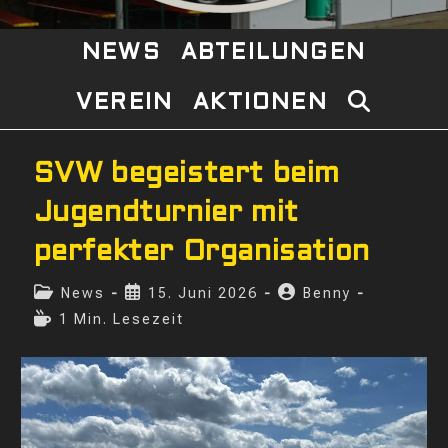
NEWS
ABTEILUNGEN
VEREIN
AKTIONEN
WEBSITE-
SUCHE
SVW begeistert beim
UMSCHAL
Jugendturnier mit
perfekter Organisation
Beitrags-
Beitrag
Beitrags-
News
15. Juni 2026
Benny
Kategorie:
veröffentlicht:
Autor:
Lesedauer:
1 Min. Lesezeit