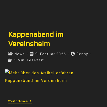
Kappenabend im
Vereinsheim
Beitrags-
Beitrag
Beitrags-
News
9. Februar 2026
Benny
Kategorie:
veröffentlicht:
Autor:
Lesedauer:
1 Min. Lesezeit
Kappenabend
Weiterlesen
Im