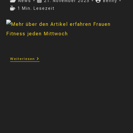
Beitrags-
Beitrag
Beitrags-
News
21. November 2025
Benny
Jugend
Kategorie:
veröffentlicht:
Autor:
Lesedauer:
1 Min. Lesezeit
Frauen
Weiterlesen
Fitness
Jeden
Mittwoch