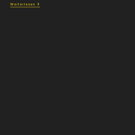
Oldies
Weiterlesen
Night
Im
Vereinsheim