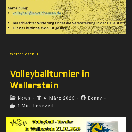
Volleyball
Weiterlesen
Dorfpokal
2026
Volleyballturnier in
Wallerstein
Beitrags-
Beitrag
Beitrags-
News
4. März 2026
Benny
Kategorie:
veröffentlicht:
Autor:
Lesedauer:
1 Min. Lesezeit