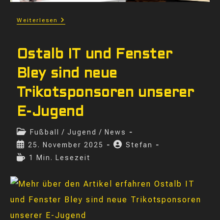
Bilder
Weiterlesen
Vom
Volleyball
Spieleabend
Ostalb IT und Fenster
Bley sind neue
Trikotsponsoren unserer
E-Jugend
Beitrags-
Fußball
/
Jugend
/
News
Kategorie:
Beitrag
Beitrags-
25. November 2025
Stefan
veröffentlicht:
Autor:
Lesedauer:
1 Min. Lesezeit