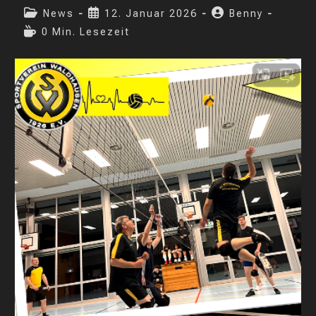
Beitrags-
Beitrag
Beitrags-
News
12. Januar 2026
Benny
Kategorie:
veröffentlicht:
Autor:
Lesedauer:
0 Min. Lesezeit