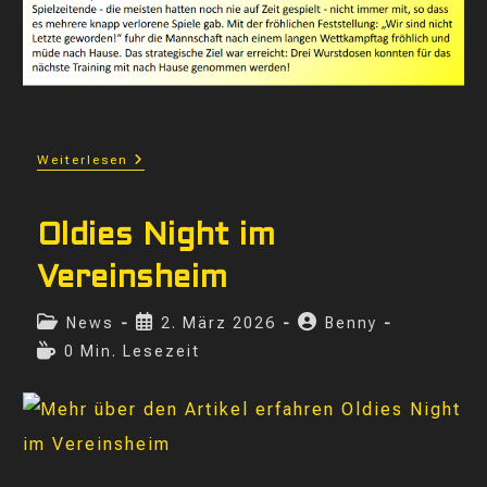
Volleyballturnier
Weiterlesen
In
Wallerstein
Oldies Night im
Vereinsheim
Beitrags-
Beitrag
Beitrags-
News
2. März 2026
Benny
Kategorie:
veröffentlicht:
Autor:
Lesedauer:
0 Min. Lesezeit