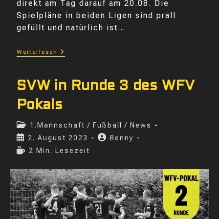
direkt am Tag darauf am 20.08. Die
Spielpläne in beiden Ligen sind prall
gefüllt und natürlich ist…
Spielpläne
Weiterlesen
SVW
Saison
23/24
SVW in Runde 3 des WFV
Pokals
Beitrags-
1.Mannschaft
/
Fußball
/
News
Kategorie:
Beitrag
Beitrags-
2. August 2023
Benny
veröffentlicht:
Autor:
Lesedauer:
2 Min. Lesezeit