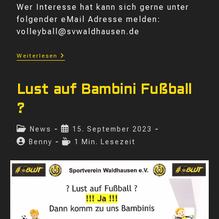
Wer Interesse hat kann sich gerne unter
folgender eMail Adresse melden:
volleyball@svwaldhausen.de
Volleyball
Weiterlesen
Sucht
Lust auf Bambini Fußball
?
Beitrags-
Beitrag
News
15. September 2023
Kategorie:
veröffentlicht:
Beitrags-
Lesedauer:
Benny
1 Min. Lesezeit
Autor: