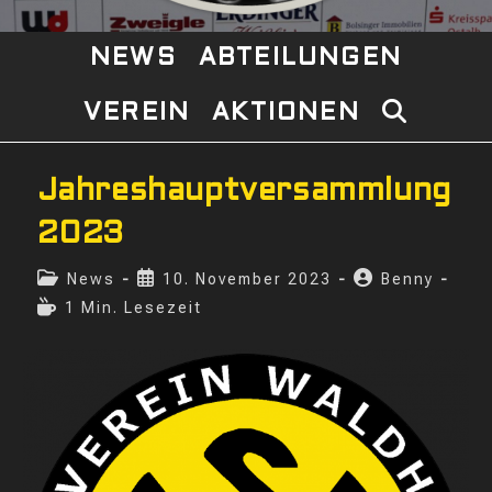
NEWS
ABTEILUNGEN
VEREIN
AKTIONEN
WEBSITE-
SUCHE
Jahreshauptversammlung
UMSCHAL
2023
Beitrags-
Beitrag
Beitrags-
News
10. November 2023
Benny
Kategorie:
veröffentlicht:
Autor:
Lesedauer:
1 Min. Lesezeit