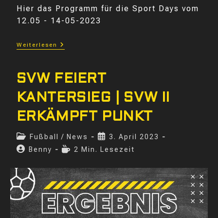
Hier das Programm für die Sport Days vom
12.05 - 14-05-2023
Sport
Weiterlesen
Days
Programm
SVW FEIERT
KANTERSIEG | SVW II
ERKÄMPFT PUNKT
Beitrags-
Beitrag
Fußball
/
News
3. April 2023
Kategorie:
veröffentlicht:
Beitrags-
Lesedauer:
Benny
2 Min. Lesezeit
Autor: