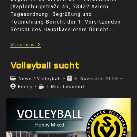
(Kapfenburgstraße 46, 73432 Aalen)
Tagesordnung: Begrüßung und
Totenehrung Bericht der 1. Vorsitzenden
Bericht des Hauptkassierers Bericht…
Jahreshauptversammlung
Weiterlesen
2023
Volleyball sucht
Beitrags-
Beitrag
News
/
Volleyball
8. November 2023
Kategorie:
veröffentlicht:
Beitrags-
Lesedauer:
Benny
1 Min. Lesezeit
Autor: