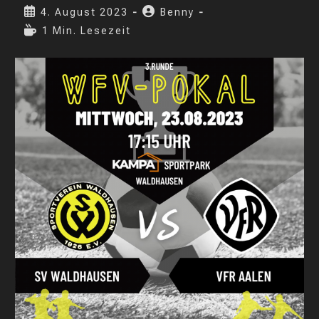
Kategorie:
Beitrag
Beitrags-
4. August 2023
Benny
veröffentlicht:
Autor:
Lesedauer:
1 Min. Lesezeit