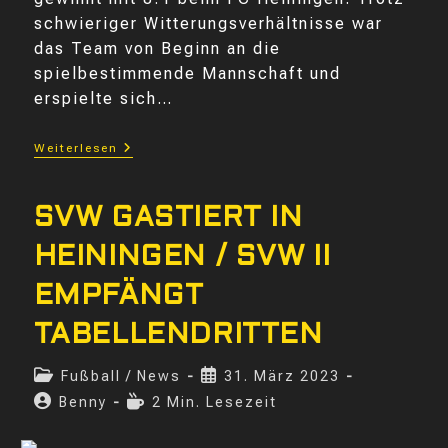
schwieriger Witterungsverhältnisse war
das Team von Beginn an die
spielbestimmende Mannschaft und
erspielte sich…
SVW
Weiterlesen
FEIERT
KANTERSIEG
|
SVW
SVW GASTIERT IN
II
ERKÄMPFT
HEININGEN / SVW II
PUNKT
EMPFÄNGT
TABELLENDRITTEN
Beitrags-
Beitrag
Fußball
/
News
31. März 2023
Kategorie:
veröffentlicht:
Beitrags-
Lesedauer:
Benny
2 Min. Lesezeit
Autor: