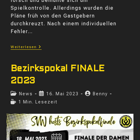
forsch und bemühte sich um
Spielkontrolle. Allerdings wurden die
Pläne früh von den Gastgebern
durchkreuzt. Nach einem individuellen
Fehler…
SVW
Weiterlesen
In
Runde
3
Des
Bezirkspokal FINALE
WFV
Pokals
2023
Beitrags-
Beitrag
Beitrags-
News
16. Mai 2023
Benny
Kategorie:
veröffentlicht:
Autor:
Lesedauer:
1 Min. Lesezeit