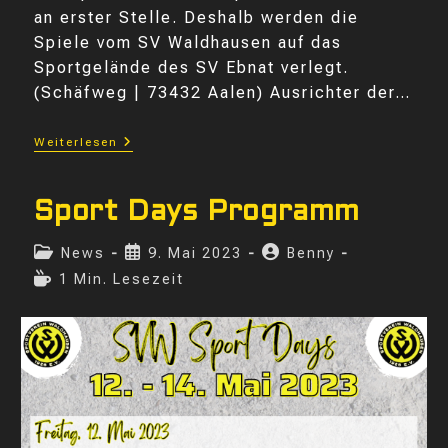
an erster Stelle. Deshalb werden die
Spiele vom SV Waldhausen auf das
Sportgelände des SV Ebnat verlegt.
(Schäfweg | 73432 Aalen) Ausrichter der…
Bezirkspokal
Weiterlesen
FINALE
2023
Sport Days Programm
Beitrags-
Beitrag
Beitrags-
News
9. Mai 2023
Benny
Kategorie:
veröffentlicht:
Autor:
Lesedauer:
1 Min. Lesezeit