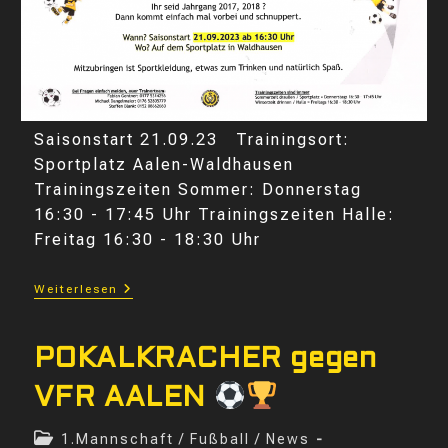
Saisonstart 21.09.23 Trainingsort:
Sportplatz Aalen-Waldhausen
Trainingszeiten Sommer: Donnerstag
16:30 - 17:45 Uhr Trainingszeiten Halle:
Freitag 16:30 - 18:30 Uhr
Lust
Weiterlesen
Auf
Bambini
Fußball
?
POKALKRACHER gegen
VFR AALEN
Beitrags-
1.Mannschaft
/
Fußball
/
News