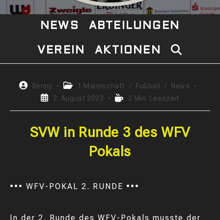
NEWS
ABTEILUNGEN
VEREIN
AKTIONEN
WEBSITE-
SUCHE
Beitrags-
Beitrags-
Benny
1.Mannschaft
/
Fußball
/
News
Autor:
Kategorie:
Beitrag
Lesedauer:
2. August 2023
2 Min. Lesezeit
UMSCHAL
veröffentlicht:
SVW in Runde 3 des WFV
Pokals
••• WFV-POKAL 2. RUNDE •••
In der 2. Runde des WFV-Pokals musste der