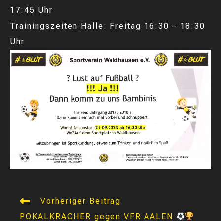
17:45 Uhr
Trainingszeiten Halle: Freitag 16:30 – 18:30
Uhr
Weitere
Vorheriger Beitrag
Artikel
POKALKRACHER gegen VFR AALEN
ansehen