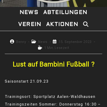
NEWS
ABTEILUNGEN
VEREIN
AKTIONEN
WEBSITE-
SUCHE
Beitrags-
Beitrags-
Beitrag
Benny
News
15. September 2023
Autor:
Kategorie:
veröffentlicht:
Lesedauer:
1 Min. Lesezeit
UMSCHAL
Lust auf Bambini Fußball ?
Saisonstart 21.09.23
Trainingsort: Sportplatz Aalen-Waldhausen
Trainingszeiten Sommer: Donnerstag 16:30 –