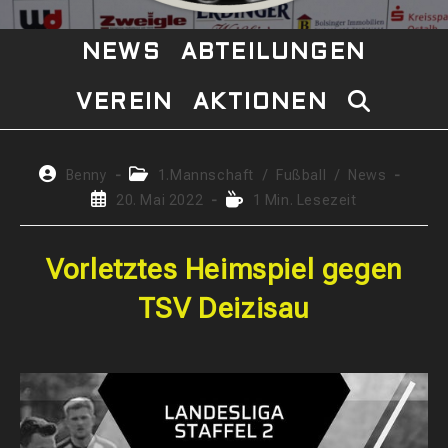
NEWS
ABTEILUNGEN
VEREIN
AKTIONEN
WEBSITE-
SUCHE
Beitrags-
Beitrags-
Benny
1.Mannschaft
/
Fußball
/
News
Autor:
Kategorie:
Beitrag
Lesedauer:
20. Mai 2022
1 Min. Lesezeit
UMSCHAL
veröffentlicht:
Vorletztes Heimspiel gegen
TSV Deizisau