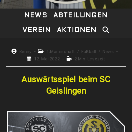
NEWS
ABTEILUNGEN
VEREIN
AKTIONEN
WEBSITE-
SUCHE
Beitrags-
Beitrags-
Benny
1.Mannschaft
/
Fußball
/
News
Autor:
Kategorie:
Beitrag
Lesedauer:
12. Mai 2022
2 Min. Lesezeit
UMSCHAL
veröffentlicht:
Auswärtsspiel beim SC
Geislingen