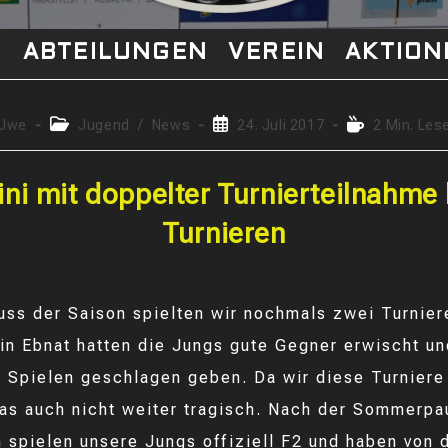
S
ABTEILUNGEN
VEREIN
AKTION
rags-
Beitrags-
Beitrag
Lesedauer:
Uwe
Jugend
/
News
24. Juli 2017
2 Min. Les
r:
Kategorie:
veröffentlicht:
ni mit doppelter Turnierteilnahme 
Turnieren
ss der Saison spielten wir nochmals zwei Turnier
in Ebnat hatten die Jungs gute Gegner erwischt u
en Spielen geschlagen geben. Da wir diese Turnier
das auch nicht weiter tragisch. Nach der Sommerpa
n spielen unsere Jungs offiziell F2 und haben von 