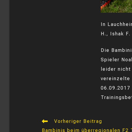
In Lauchhei
H., Ishak F.
Die Bambini
Spieler Noa
leider nich
vereinzelte
06.09.2017 
Trainingsbe
Weitere
Vorheriger Beitrag
Artikel
Bambinis beim überregionalen F2 T