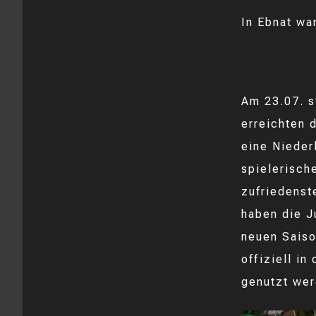
In Ebnat wa
Am 23.07. s
erreichten 
eine Nieder
spielerisch
zufriedenst
haben die J
neuen Saiso
offiziell in
genutzt wer