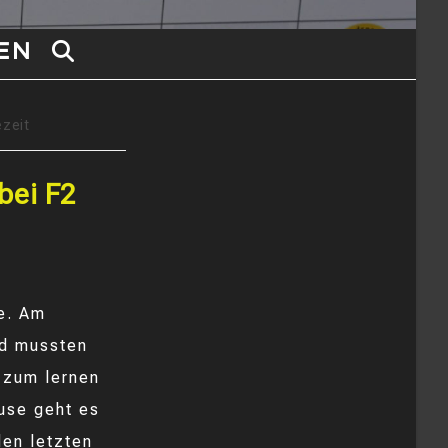
EN
WEBSITE-
SUCHE
ezeit
UMSCHALTEN
bei F2
e. Am
nd mussten
e zum lernen
use geht es
den letzten