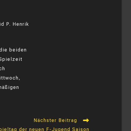
id P. Henrik
die beiden
Spielzeit
och
ittwoch,
mäßigen
Nächster Beitrag
Spieltag der neuen F-Jugend Saison