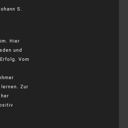
Johann S.
im. Hier
ieden und
 Erfolg. Vom
nehmer
 lernen. Zur
 her
ositiv