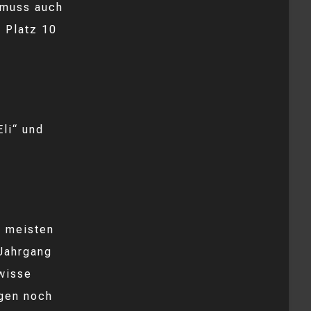
 muss auch
t Platz 10
Eli“ und
n meisten
 Jahrgang
ewisse
gen noch