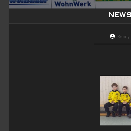
NEW
Beitrags-
Benny
Autor: