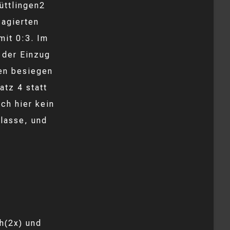
üttlingen2
 agierten
mit 0:3. Im
 der Einzug
ren besiegen
atz 4 statt
ch hier kein
Klasse, und
h(2x) und