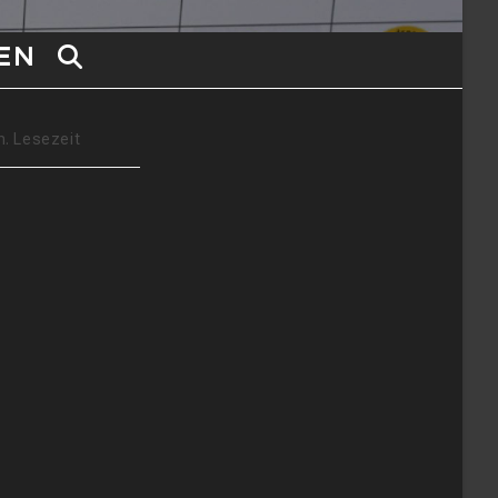
EN
WEBSITE-
SUCHE
er:
n. Lesezeit
UMSCHALTEN