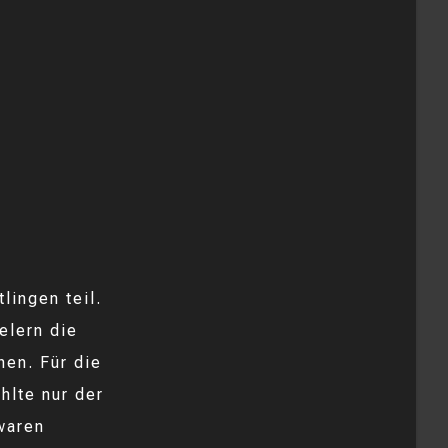
d
lingen teil.
elern die
hen. Für die
hlte nur der
waren