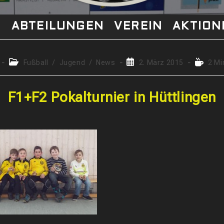
S
ABTEILUNGEN
VEREIN
AKTION
Beitrags-
Beitrag
Lesedau
Fußball
/
Jugend
/
News
2. März 2015
2 Mi
Kategorie:
veröffentlicht:
F1+F2 Pokalturnier in Hüttlingen