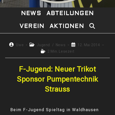
NEWS
ABTEILUNGEN
VEREIN
AKTIONEN
WEBSITE-
SUCHE
Beitrags-
Beitrags-
Beitrag
Uwe
Jugend
/
News
12. Mai 2014
Autor:
Kategorie:
veröffentlicht:
Lesedauer:
2 Min. Lesezeit
UMSCHAL
F-Jugend: Neuer Trikot
Sponsor Pumpentechnik
Strauss
Beim F-Jugend Spieltag in Waldhausen