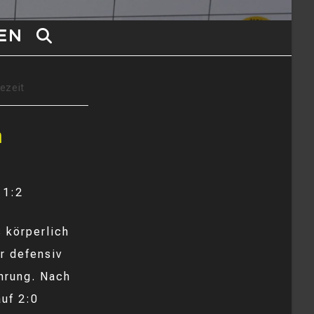
EN
WEBSITE-
SUCHE
sezeit
UMSCHALTEN
n
 1:2
s körperlich
r defensiv
ührung. Nach
auf 2:0