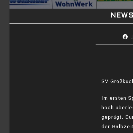
NEW
Beitr
Autor
SV Großkuc
Im ersten S
hoch überle
geprägt. Du
der Halbzei