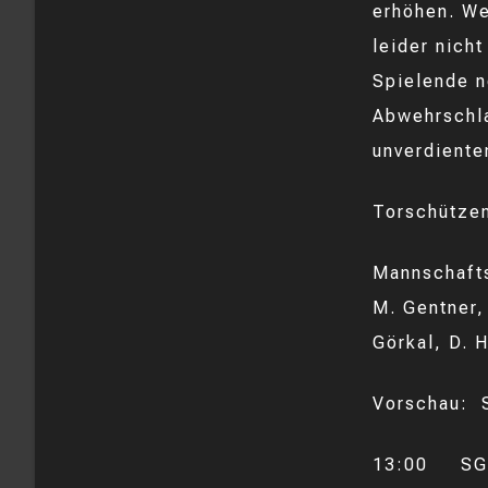
erhöhen. We
leider nich
Spielende n
Abwehrschla
unverdiente
Torschützen
Mannschafts
M. Gentner, 
Görkal, D. 
Vorschau: 
13:00 SGM 