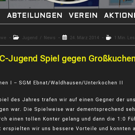
S
ABTEILUNGEN
VEREIN
AKTION
ags-
Beitrags-
Beitrag
Lesedauer:
Uwe
Jugend
/
News
24. März 2014
1 Min. Le
:
Kategorie:
veröffentlicht:
C-Jugend Spiel gegen Großkuche
hen I – SGM Ebnat/Waldhausen/Unterkochen II
piel des Jahres trafen wir auf einen Gegner der un
gen war. Die Spielweise war dementsprechend seh
rch einen tollen Konter gelang und dann die 1:0 F
t erspielten wir uns bessere Vorteile und konnten 