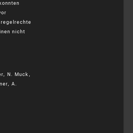
 konnten
vor
 regelrechte
inen nicht
er, N. Muck,
mer, A.