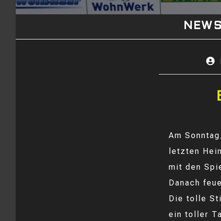
NEW
Beit
Auto
Am Sonntag,
letzten Hei
mit den Spi
Danach feue
Die tolle S
ein toller 