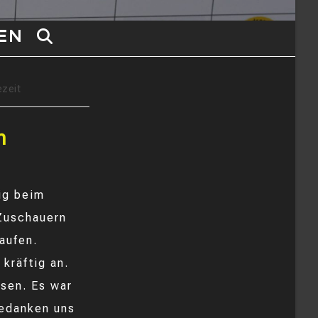
EN
WEBSITE-
SUCHE
ezeit
UMSCHALTEN
n
ig beim
 Zuschauern
aufen.
kräftig an.
ssen. Es war
bedanken uns