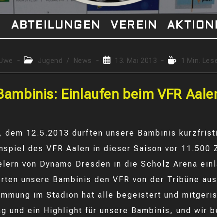
S
ABTEILUNGEN
VEREIN
AKTION
rags-
Beitrags-
Beitrag
Lesedauer:
Uwe
Jugend
/
News
13. Mai 2013
1 Min. Les
r:
Kategorie:
veröffentlicht:
Bambinis: Einlaufen beim VFR Aale
 dem 12.5.2013 durften unsere Bambinis kurzfrist
mspiel des VFR Aalen in dieser Saison vor 11.500
elern von Dynamo Dresden in die Scholz Arena einl
rten unsere Bambinis den VFR von der Tribüne aus 
timmung im Stadion hat alle begeistert und mitgeri
Tag und ein Highlight für unsere Bambinis, und wir 