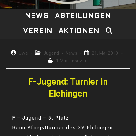
NEWS
ABTEILUNGEN
VEREIN
AKTIONEN
WEBSITE-
SUCHE
Beitrags-
Beitrags-
Beitrag
Uwe
Jugend
/
News
21. Mai 2013
Autor:
Kategorie:
veröffentlicht:
Lesedauer:
1 Min. Lesezeit
UMSCHAL
F-Jugend: Turnier in
Elchingen
F – Jugend – 5. Platz
Beim Pfingstturnier des SV Elchingen