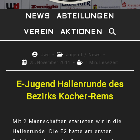
NEWS
ABTEILUNGEN
VEREIN
AKTIONEN
WEBSITE-
SUCHE
Beitrags-
Beitrags-
Uwe
Jugend
/
News
Autor:
Kategorie:
Beitrag
Lesedauer:
25. November 2014
1 Min. Lesezeit
UMSCHAL
veröffentlicht:
E-Jugend Hallenrunde des
Bezirks Kocher-Rems
Mit 2 Mannschaften starteten wir in die
Hallenrunde. Die E2 hatte am ersten