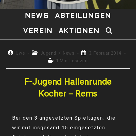
NEWS
ABTEILUNGEN
VEREIN
AKTIONEN
WEBSITE-
SUCHE
Beitrags-
Beitrags-
Beitrag
Uwe
Jugend
/
News
3. Februar 2014
Autor:
Kategorie:
veröffentlicht:
Lesedauer:
1 Min. Lesezeit
UMSCHAL
F-Jugend Hallenrunde
Kocher – Rems
Bei den 3 angesetzten Spieltagen, die
wir mit insgesamt 15 eingesetzten