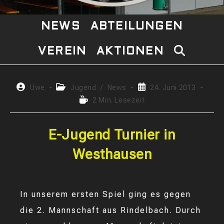
NEWS
ABTEILUNGEN
VEREIN
AKTIONEN
WEBSITE-
SUCHE
Beitrags-
Beitrags-
Beitrag
Uwe
Jugend
/
News
24. Juni 2013
Autor:
Kategorie:
veröffentlicht:
Lesedauer:
2 Min. Lesezeit
UMSCHAL
E-Jugend Turnier in
Westhausen
In unserem ersten Spiel ging es gegen
die 2. Mannschaft aus Rindelbach. Durch