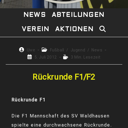
NEWS
ABTEILUNGEN
VEREIN
AKTIONEN
WEBSITE-
SUCHE
Beitrags-
Beitrags-
Uwe
Fußball
/
Jugend
/
News
Autor:
Kategorie:
Beitrag
Lesedauer:
5. Juli 2012
3 Min. Lesezeit
UMSCHAL
veröffentlicht:
Rückrunde F1/F2
Rückrunde F1
Die F1 Mannschaft des SV Waldhausen
spielte eine durchwachsene Rückrunde.