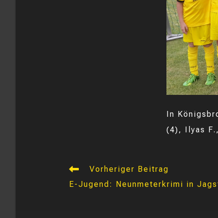
In Königsbr
(4), Ilyas F
Weitere
Vorheriger Beitrag
Artikel
E-Jugend: Neunmeterkrimi in Jags
ansehen