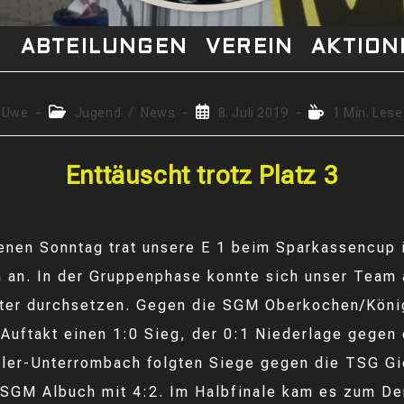
S
ABTEILUNGEN
VEREIN
AKTION
trags-
Beitrags-
Beitrag
Lesedauer:
Uwe
Jugend
/
News
8. Juli 2019
1 Min. Lese
or:
Kategorie:
veröffentlicht:
Enttäuscht trotz Platz 3
nen Sonntag trat unsere E 1 beim Sparkassencup 
 an. In der Gruppenphase konnte sich unser Team 
ter durchsetzen. Gegen die SGM Oberkochen/Köni
Auftakt einen 1:0 Sieg, der 0:1 Niederlage gegen
ler-Unterrombach folgten Siege gegen die TSG Gi
 SGM Albuch mit 4:2. Im Halbfinale kam es zum D