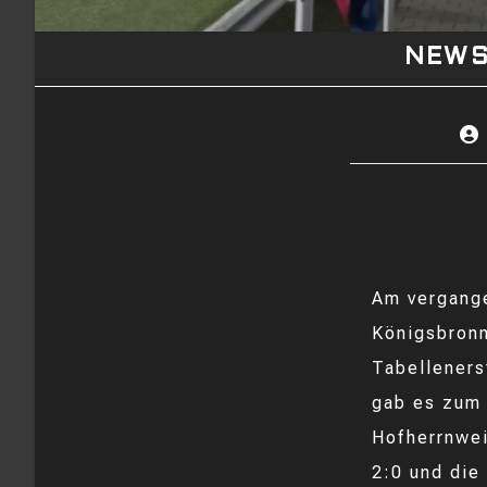
NEW
Bei
Aut
Am vergange
Königsbronn
Tabelleners
gab es zum 
Hofherrnwei
2:0 und die