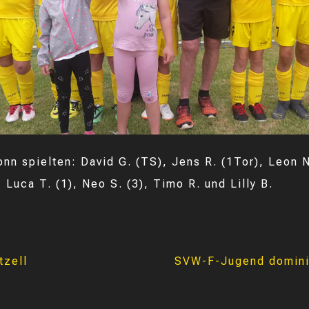
onn spielten: David G. (TS), Jens R. (1Tor), Leon N
., Luca T. (1), Neo S. (3), Timo R. und Lilly B.
tzell
SVW-F-Jugend dominier