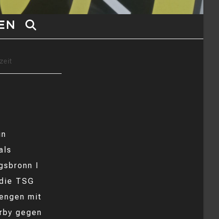
EN
WEBSITE-
SUCHE
zeit
UMSCHALTEN
in
als
gsbronn I
 die TSG
engen mit
erby gegen