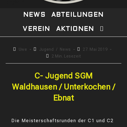
NEWS
ABTEILUNGEN
VEREIN
AKTIONEN
WEBSITE-
SUCHE
Beitrags-
Beitrags-
Beitrag
Uwe
Jugend
/
News
27. Mai 2019
Autor:
Kategorie:
veröffentlicht:
Lesedauer:
2 Min. Lesezeit
UMSCHAL
C- Jugend SGM
Waldhausen / Unterkochen /
Ebnat
Die Meisterschaftsrunden der C1 und C2