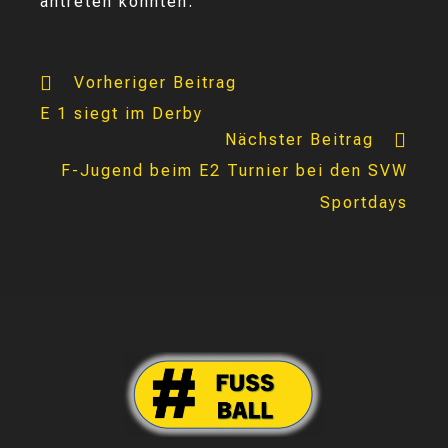
antreten konnten.
Weitere
Vorheriger Beitrag
Artikel
E 1 siegt im Derby
ansehen
Nächster Beitrag
F-Jugend beim E2 Turnier bei den SVW
Sportdays