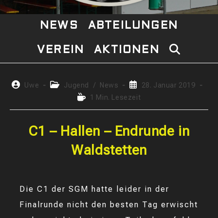
NEWS
ABTEILUNGEN
VEREIN
AKTIONEN
WEBSITE-
SUCHE
Beitrags-
Beitrags-
Beitrag
Uwe
Jugend
/
News
28. Januar 2019
Autor:
Kategorie:
veröffentlicht:
Lesedauer:
1 Min. Lesezeit
UMSCHAL
C1 – Hallen – Endrunde in
Waldstetten
Die C1 der SGM hatte leider in der
Finalrunde nicht den besten Tag erwischt