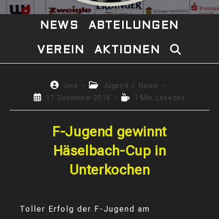
NEWS
ABTEILUNGEN
VEREIN
AKTIONEN
WEBSITE-
SUCHE
Beitrags-
Beitrags-
Uwe
Jugend
/
News
Autor:
Kategorie:
Beitrag
Lesedauer:
17. Dezember 2018
1 Min. Lesezeit
UMSCHAL
veröffentlicht:
F-Jugend gewinnt
Häselbach-Cup in
Unterkochen
Toller Erfolg der F-Jugend am