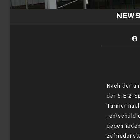
NEW
Bei
Aut
Nach der an
der 5 E 2-S
Turnier nac
„entschuldi
gegen jeden
zufriedenst