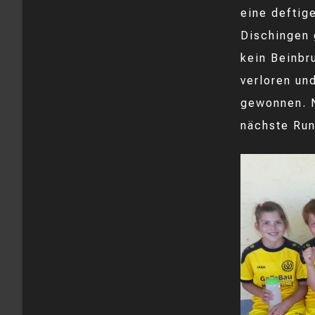
eine deftig
Dischingen 
kein Beinbr
verloren un
gewonnen. N
nächste Run