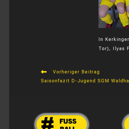
In Kerkinge
Tor), Ilyas 
Weitere
Vorheriger Beitrag
Artikel
Saisonfazit D-Jugend SGM Waldha
ansehen