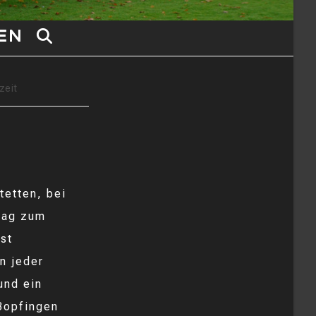
EN
WEBSITE-
SUCHE
zeit
UMSCHALTEN
tetten, bei
ttag zum
st
n jeder
und ein
 Bopfingen