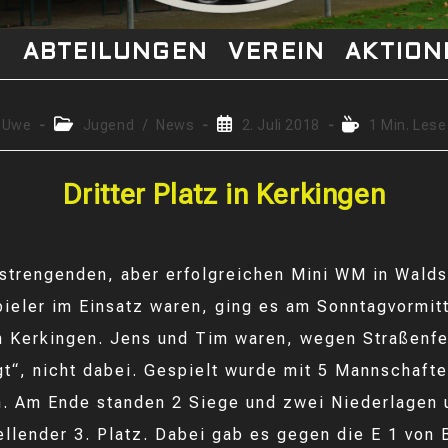
S
ABTEILUNGEN
VEREIN
AKTION
trags-
Beitrags-
Beitrag
Lesedauer:
Uwe
Jugend
/
News
2. Juli 2018
1 Min. Lese
or:
Kategorie:
veröffentlicht:
Dritter Platz in Kerkingen
strengenden, aber erfolgreichen Mini WM in Walds
pieler im Einsatz waren, ging es am Sonntagvormi
h Kerkingen. Jens und Tim waren, wegen Straßenfe
gt“, nicht dabei. Gespielt wurde mit 5 Mannschafte
. Am Ende standen 2 Siege und zwei Niederlagen 
ellender 3. Platz. Dabei gab es gegen die E 1 von