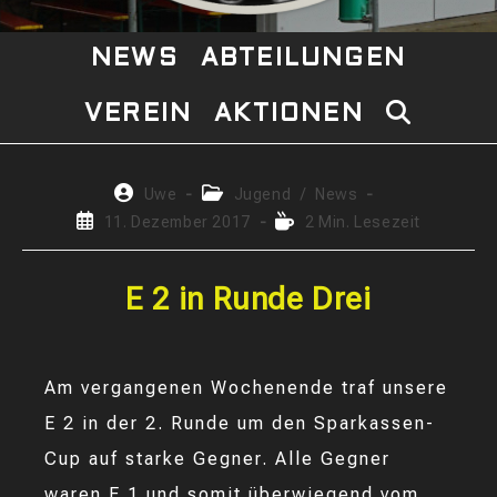
NEWS
ABTEILUNGEN
VEREIN
AKTIONEN
WEBSITE-
SUCHE
Beitrags-
Beitrags-
Uwe
Jugend
/
News
Autor:
Kategorie:
Beitrag
Lesedauer:
11. Dezember 2017
2 Min. Lesezeit
UMSCHAL
veröffentlicht:
E 2 in Runde Drei
Am vergangenen Wochenende traf unsere
E 2 in der 2. Runde um den Sparkassen-
Cup auf starke Gegner. Alle Gegner
waren E 1 und somit überwiegend vom