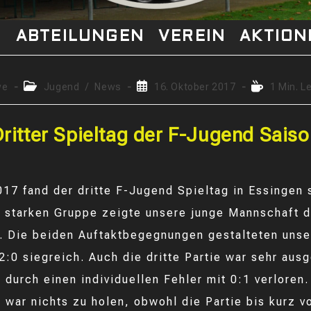
S
ABTEILUNGEN
VEREIN
AKTION
gs-
Beitrags-
Beitrag
Lesedauer:
we
Jugend
/
News
16. Oktober 2017
1 Min. L
Kategorie:
veröffentlicht:
ritter Spieltag der F-Jugend Sais
17 fand der dritte F-Jugend Spieltag in Essingen s
t starken Gruppe zeigte unsere junge Mannschaft d
e. Die beiden Auftaktbegegnungen gestalteten uns
 2:0 siegreich. Auch die dritte Partie war sehr aus
r durch einen individuellen Fehler mit 0:1 verloren
 war nichts zu holen, obwohl die Partie bis kurz 