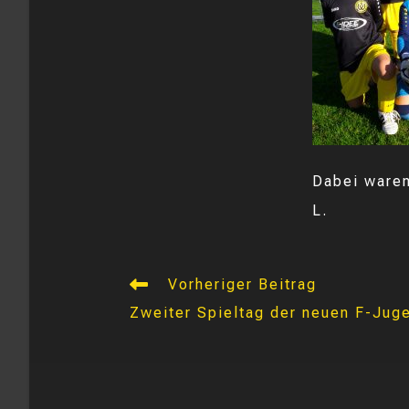
Dabei waren
L.
Weitere
Vorheriger Beitrag
Artikel
Zweiter Spieltag der neuen F-Jug
ansehen