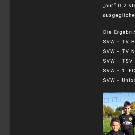
„nur“ 0:2 s
ausgegliche
Die Ergebni
SVW – TV He
SVW – TV N
SVW – TSV 
SVW – 1. F
SVW – Union