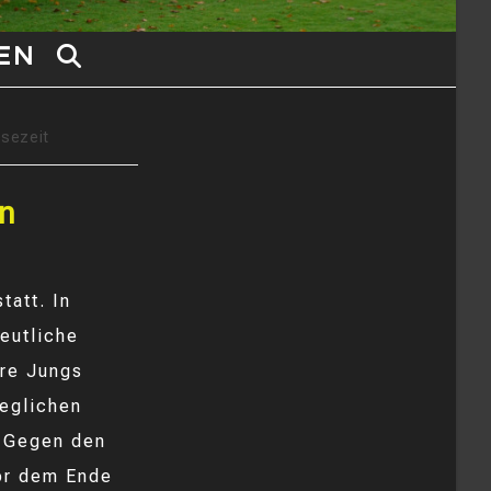
EN
WEBSITE-
SUCHE
esezeit
UMSCHALTEN
on
tatt. In
eutliche
ere Jungs
geglichen
. Gegen den
vor dem Ende