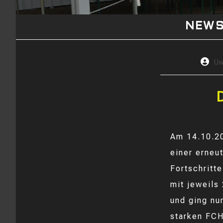
NEW
Beitra
U
Autor:
D
Am 14.10.20
einer erneu
Fortschritt
mit jeweils
und ging nu
starken FCH