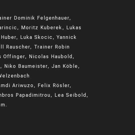
ainer Dominik Felgenhauer,
rincic, Moritz Kuberek, Lukas
 Huber, Luka Skocic, Yannick
ll Rauscher, Trainer Robin
s Offinger, Nicolas Haubold,
z, Niko Baumeister, Jan Köble,
 Welzenbach
amdi Ariwuzo, Felix Rösler,
ambros Papadimitrou, Lea Seibold,
üm.