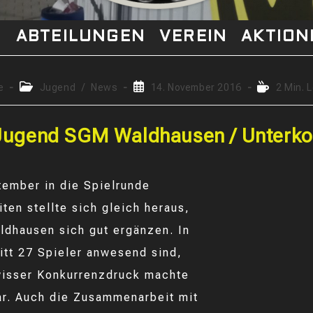
S
ABTEILUNGEN
VEREIN
AKTION
s-
Beitrags-
Beitrag
Lesedauer:
e
Jugend
/
News
14. November 2016
2 Min. 
Kategorie:
veröffentlicht:
Jugend SGM Waldhausen / Unterk
tember in die Spielrunde
ten stellte sich gleich heraus,
ldhausen sich gut ergänzen. In
itt 27 Spieler anwesend sind,
wisser Konkurrenzdruck machte
ar. Auch die Zusammenarbeit mit