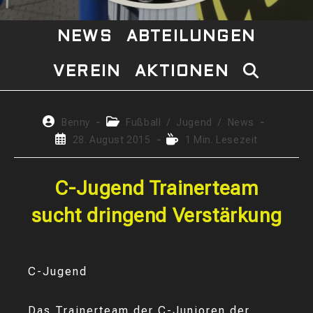
NEWS
ABTEILUNGEN
VEREIN
AKTIONEN
WEBSITE-
SUCHE
Beitrags-
Beitrags-
Benny
Fußball
/
Jugend
/
News
Autor:
Kategorie:
Beitrag
Lesedauer:
28. August 2015
1 Min. Lesezeit
UMSCHAL
veröffentlicht:
C-Jugend Trainerteam
sucht dringend Verstärkung
C-Jugend
Das Trainerteam der C-Junioren der