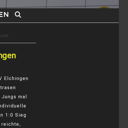
EN
WEBSITE-
SUCHE
ezeit
UMSCHALTEN
ingen
V Elchingen
trasen
e Jungs mal
dividuelle
en 1:0 Sieg
 reichte,