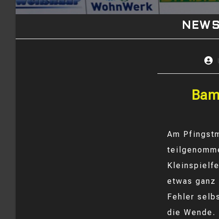
NEW
Beit
Auto
Bamb
Am Pfingstm
teilgenomme
Kleinspielf
etwas ganz 
Fehler selb
die Wende. 