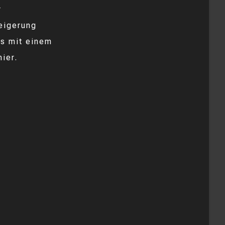
r
eigerung
is mit einem
ier.