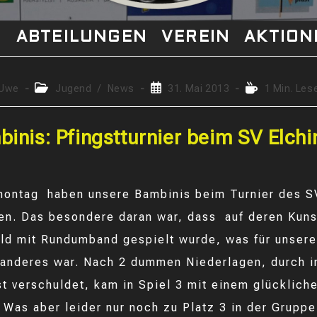
S
ABTEILUNGEN
VEREIN
AKTION
rags-
Beitrags-
Beitrag
Lesedauer:
Uwe
Jugend
/
News
31. Mai 2013
1 Min. Les
r:
Kategorie:
veröffentlicht:
inis: Pfingstturnier beim SV Elch
ontag haben unsere Bambinis beim Turnier des S
n. Das besondere daran war, dass auf deren Kuns
eld mit Rundumband gespielt wurde, was für unser
anderes war. Nach 2 dummen Niederlagen, durch in
st verschuldet, kam in Spiel 3 mit einem glücklich
Was aber leider nur noch zu Platz 3 in der Gruppe