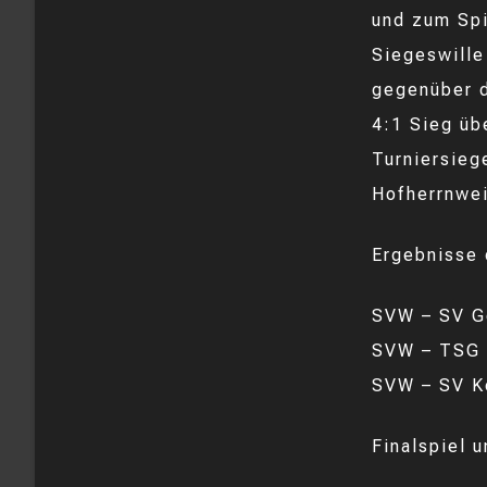
und zum Spi
Siegeswille
gegenüber d
4:1 Sieg üb
Turniersieg
Hofherrnwei
Ergebnisse 
SVW – SV G
SVW – TSG 
SVW – SV K
Finalspiel 