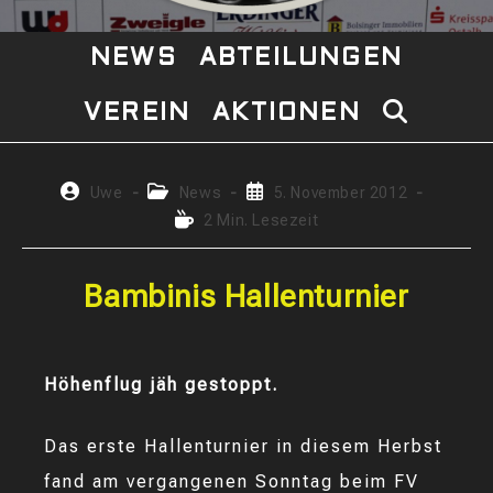
NEWS
ABTEILUNGEN
VEREIN
AKTIONEN
WEBSITE-
SUCHE
Beitrags-
Beitrags-
Beitrag
Uwe
News
5. November 2012
Autor:
Kategorie:
veröffentlicht:
Lesedauer:
2 Min. Lesezeit
UMSCHAL
Bambinis Hallenturnier
Höhenflug jäh gestoppt.
Das erste Hallenturnier in diesem Herbst
fand am vergangenen Sonntag beim FV